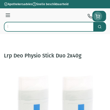
Ga naar de inhoud
Apothekersadvies
Snelle beschikbaarheid
Menu
Zoek
Product, merk, categorie...
Lrp Deo Physio Stick Duo 2x40g