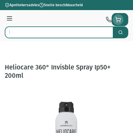
Ga naar de inhoud
Apothekersadvies
Snelle beschikbaarheid
Menu
Zoek
Product, merk, categorie...
Heliocare 360° Invisble Spray Ip50+
200ml