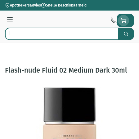
Ga naar de inhoud
Apothekersadvies
Snelle beschikbaarheid
Menu
Zoek
Product, merk, categorie...
Flash-nude Fluid 02 Medium Dark 30ml