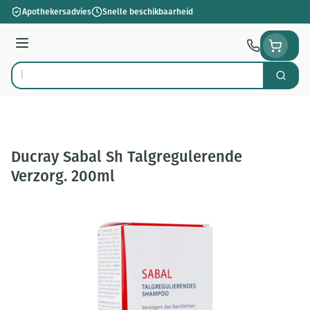
Ga naar de inhoud
Apothekersadvies
Snelle beschikbaarheid
Menu
Zoek
Product, merk, categorie...
Ducray Sabal Sh Talgregulerende
Verzorg. 200ml