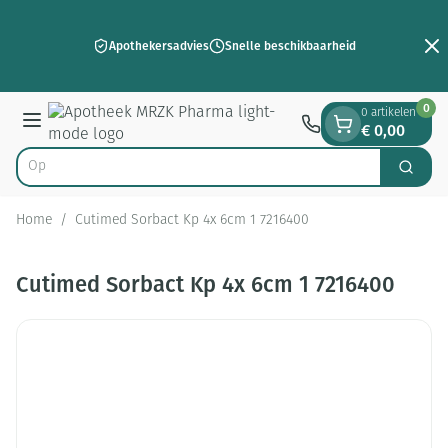
Dia 2 van 2
Ga naar de inhoud
Apothekersadvies
Snelle beschikbaarheid
0
0 artikelen
€ 0,00
Menu
Op zoe
Zoek
Product, merk, categorie...
Home
/
Cutimed Sorbact Kp 4x 6cm 1 7216400
Cutimed Sorbact Kp 4x 6cm 1 7216400