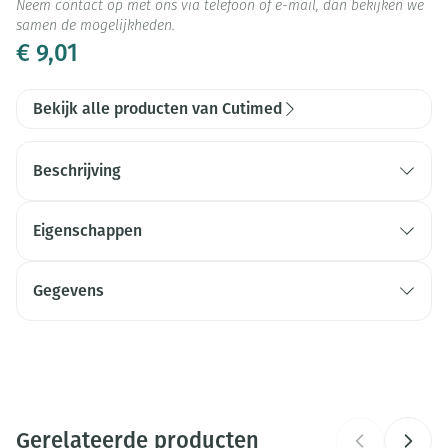
Neem contact op met ons via telefoon of e-mail, dan bekijken we
samen de mogelijkheden.
€ 9,01
Bekijk alle producten van Cutimed
Beschrijving
Eigenschappen
Het eerste wondverband dat bacteriën verwijdert
zonder een chemisch actief element (gepatenteerd).
Gegevens
Verwijdert bacteriën en micro-organismen uit alle
CNK
2447266
besmette en geïnfecteerde wonden.
Bewezen werking bij: Staphylococcus aureus - MRSA -
Organisaties
Essity Belgium
Pseudomonas aeruginosa - Escherichia coli - Candida
albicans - ...
Gerelateerde producten
Merken
Cutimed