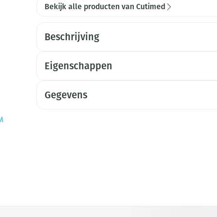
Bekijk alle producten van Cutimed
Beschrijving
Eigenschappen
Gegevens
met de tabtoets. Je kunt de carrousel overslaan of direct naar