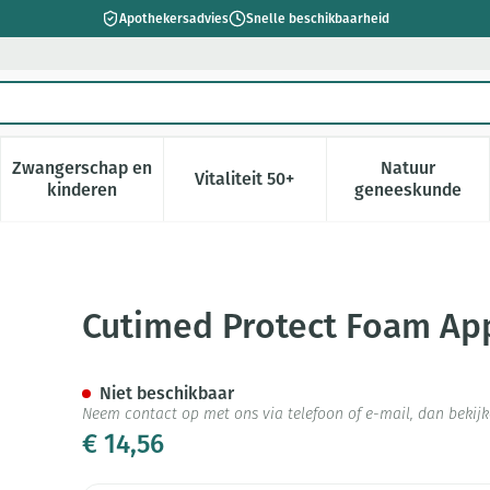
Apothekersadvies
Snelle beschikbaarheid
Zwangerschap en
Natuur
Vitaliteit 50+
 verzorging en hygiëne categorie
enu voor Dieet, voeding en vitamines categorie
Toon submenu voor Zwangerschap en kinderen cate
Toon submenu voor Vitaliteit 5
Toon subm
kinderen
geneeskunde
cator 5x1ml 7265400
Cutimed Protect Foam App
Niet beschikbaar
Neem contact op met ons via telefoon of e-mail, dan beki
€ 14,56