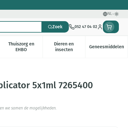
NL
Talen
Oversc
Zoek
052 47 04 02
Klant menu
Thuiszorg en
Dieren en
Geneesmiddelen
gorie
0+ categorie
enu voor Natuur geneeskunde categorie
Toon submenu voor Thuiszorg en EHBO categorie
Toon submenu voor Dieren en i
Toon subm
EHBO
insecten
licator 5x1ml 7265400
jken we samen de mogelijkheden.