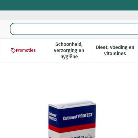
Ga naar de inhoud
Product, merk, categorie...
Schoonheid,
Dieet, voeding en
verzorging en
Promoties
Toon submenu voor Schoonheid,
Toon subm
vitamines
hygiëne
Cutimed Protect Foam Appli