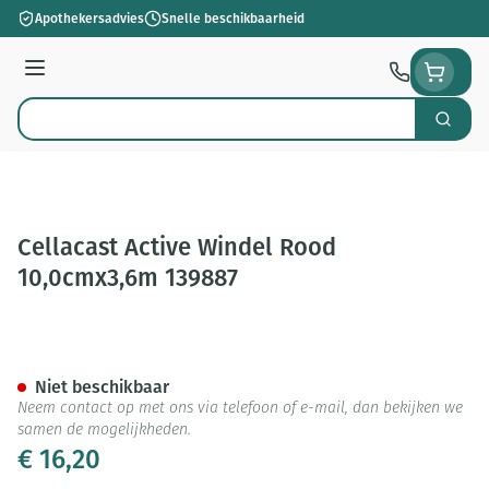
Ga naar de inhoud
Apothekersadvies
Snelle beschikbaarheid
Menu
Zoek
Product, merk, categorie...
Cellacast Active Windel Rood
10,0cmx3,6m 139887
Cellacast Active Windel Rood
Niet beschikbaar
Neem contact op met ons via telefoon of e-mail, dan bekijken we
samen de mogelijkheden.
€ 16,20