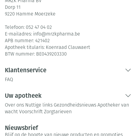
MRZK Pharma BV
Dorp 11
9220
Hamme Moerzeke
Telefoon:
052 47 04 02
E-mailadres:
info@
mrzkpharma.be
APB nummer:
421402
Apotheek titularis:
Koenraad Clauwaert
BTW nummer:
BE0439203330
Klantenservice
FAQ
Uw apotheek
Over ons
Nuttige links
Gezondheidsnieuws
Apotheker van
wacht
Voorschrift
Zorgtarieven
Nieuwsbrief
Blijf op de hoogte van nieuwe producten en promoties