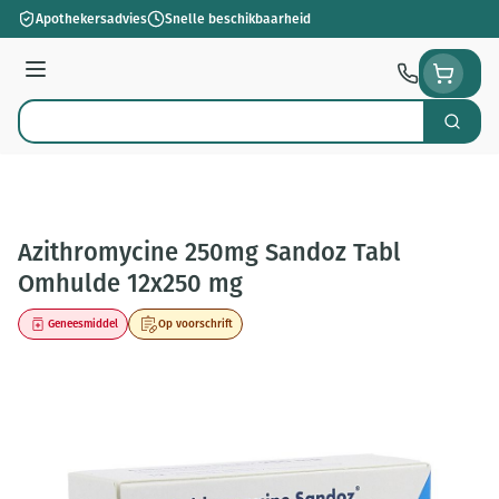
Ga naar de inhoud
Apothekersadvies
Snelle beschikbaarheid
Menu
Zoek
Product, merk, categorie...
Azithromycine 250mg Sandoz Tabl
Omhulde 12x250 mg
Geneesmiddel
Op voorschrift