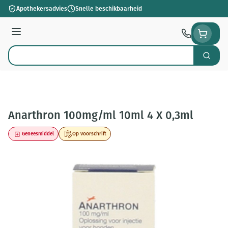
Ga naar de inhoud
Apothekersadvies
Snelle beschikbaarheid
Menu
Zoek
Product, merk, categorie...
Anarthron 100mg/ml 10ml 4 X 0,3ml
Geneesmiddel
Op voorschrift