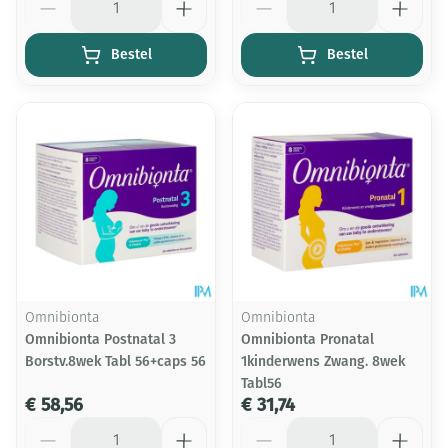
Bestel
Bestel
Omnibionta
Omnibionta
Omnibionta Postnatal 3
Omnibionta Pronatal
Borstv.8wek Tabl 56+caps 56
1kinderwens Zwang. 8wek
Tabl56
€ 58,56
€ 31,74
Aantal
Aantal