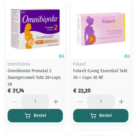
Omnibionta
Folavit
Omnibionta Pronatal 2
Folavit 0,4mg Essential Tabl
Zwanger.4wek Tabl 28+caps
30 + Caps 30 Nf
28
€ 31,74
€ 22,20
Aantal
Aantal
Bestel
Bestel