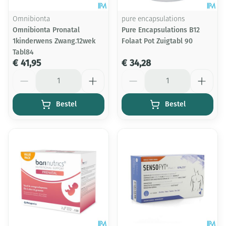
Omnibionta
pure encapsulations
Omnibionta Pronatal
Pure Encapsulations B12
1kinderwens Zwang.12wek
Folaat Pot Zuigtabl 90
Tabl84
€ 41,95
€ 34,28
Aantal
Aantal
Bestel
Bestel