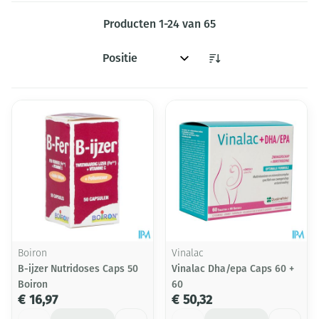
Producten
1
-
24
van
65
Sorteer op:
Boiron
Vinalac
B-ijzer Nutridoses Caps 50
Vinalac Dha/epa Caps 60 +
Boiron
60
€ 16,97
€ 50,32
Aantal
Aantal