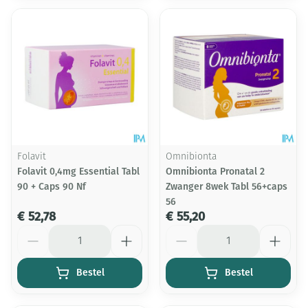
Folavit
Omnibionta
Folavit 0,4mg Essential Tabl
Omnibionta Pronatal 2
90 + Caps 90 Nf
Zwanger 8wek Tabl 56+caps
56
€ 52,78
€ 55,20
Aantal
Aantal
Bestel
Bestel