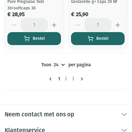
Pure Pregnalia Tabl
Gestarelle g+ Caps 30 Nf
30+softcaps 30
€ 28,95
€ 25,90
Aantal
Aantal
Bestel
Bestel
Toon
per pagina
Pagina's
U lees momenteel pagina
1
Pagina
Pagina
2
3
Neem contact met ons op
Klantenservice