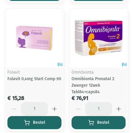
Folavit
Omnibionta
Folavit 0,4mg Start Comp 90
Omnibionta Pronatal 2
Zwanger 12wek
Tabl84+caps84
€ 15,28
€ 76,91
Aantal
Aantal
Bestel
Bestel