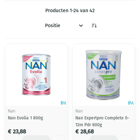
Producten
1
-
24
van
42
Sorteer op:
Nan
Nan
Nan Evolia 1 800g
Nan Expertpro Complete 0-
12m Pdr 800g
€ 23,88
€ 28,68
Aantal
Aantal