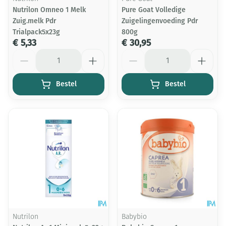
Nutrilon Omneo 1 Melk
Pure Goat Volledige
Zuig.melk Pdr
Zuigelingenvoeding Pdr
Trialpack5x23g
800g
€ 5,33
€ 30,95
Aantal
Aantal
Bestel
Bestel
Nutrilon
Babybio