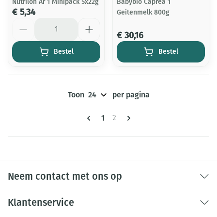
Nutrilon Ar 1 Minipack 5x22g
Babybio Caprea 1
€ 5,34
Geitenmelk 800g
Aantal
€ 30,16
Bestel
Bestel
Toon
per pagina
Pagina's
U lees momenteel pagina
1
Pagina
2
Neem contact met ons op
Klantenservice