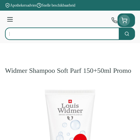
Ga naar de inhoud
Apothekersadvies
Snelle beschikbaarheid
Menu
Zoek
Product, merk, categorie...
Widmer Shampoo Soft Parf 150+50ml Promo