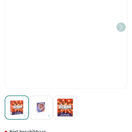
View larger image
View larger image
View larger image
Vitabiwi Reep Eiwitarm 7x25g
Niet beschikbaar