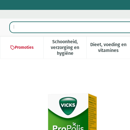
Ga naar de inhoud
Product, merk, categorie...
Schoonheid,
Dieet, voeding en
verzorging en
Promoties
Toon submenu voor Schoonheid,
Toon subm
vitamines
hygiëne
Vicks Propolis Keelspray 20