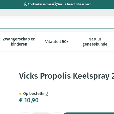
Apothekersadvies
Snelle beschikbaarheid
Zwangerschap en
Natuur
Vitaliteit 50+
 verzorging en hygiëne categorie
enu voor Dieet, voeding en vitamines categorie
Toon submenu voor Zwangerschap en kinderen cate
Toon submenu voor Vitaliteit 5
Toon subm
kinderen
geneeskunde
ml
Vicks Propolis Keelspray
Op bestelling
€ 10,90