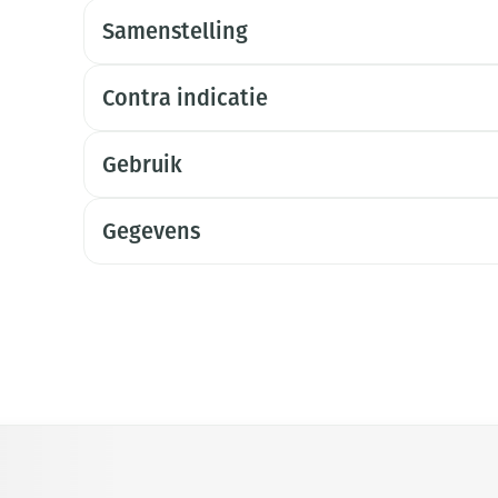
Samenstelling
Contra indicatie
Gebruik
Gegevens
met de tabtoets. Je kunt de carrousel overslaan of direct naar