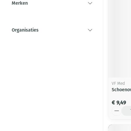
Merken
filter
Organisaties
filter
VF Med
Schoenov
€ 9,49
Aantal