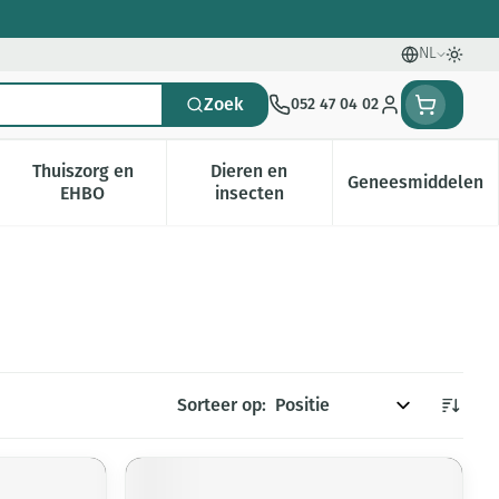
NL
Talen
Oversc
Zoek
052 47 04 02
Klant menu
Thuiszorg en
Dieren en
Geneesmiddelen
gorie
0+ categorie
enu voor Natuur geneeskunde categorie
Toon submenu voor Thuiszorg en EHBO categorie
Toon submenu voor Dieren en i
Toon subm
EHBO
insecten
Sorteer op: