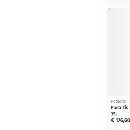
Podartis
Podartis
35l
€ 176,60