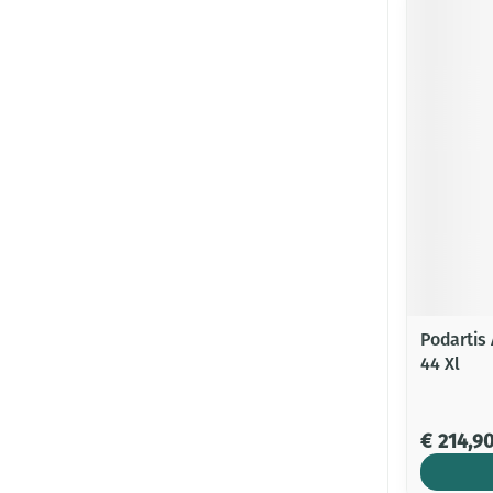
Podartis
44 Xl
€ 214,9