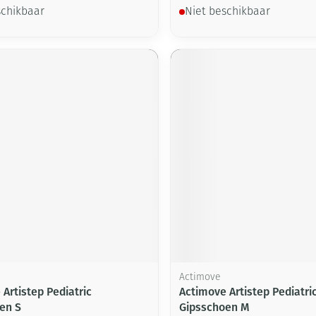
schikbaar
Niet beschikbaar
Actimove
Artistep Pediatric
Actimove Artistep Pediatri
en S
Gipsschoen M