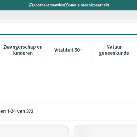
Apothekersadvies
Snelle beschikbaarheid
Zwangerschap en
Natuur
Vitaliteit 50+
 verzorging en hygiëne categorie
enu voor Dieet, voeding en vitamines categorie
Toon submenu voor Zwangerschap en kinderen cate
Toon submenu voor Vitaliteit 5
Toon subm
kinderen
geneeskunde
ten
1
-
24
van
372