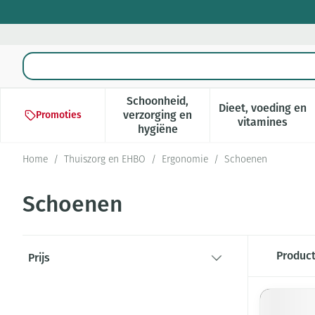
Ga naar de inhoud
Product, merk, categorie...
Schoonheid,
Dieet, voeding en
verzorging en
Promoties
Toon submenu voor Schoonheid,
Toon subm
vitamines
hygiëne
Home
/
Thuiszorg en EHBO
/
Ergonomie
/
Schoenen
Schoenen
Doorgaan naar productlijst
Produc
Prijs
filter