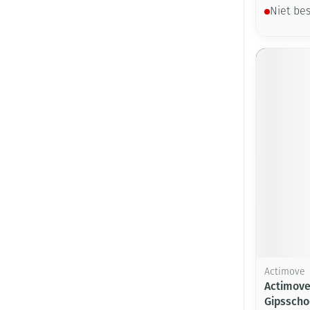
Niet be
Actimove
Actimove 
Gipsscho