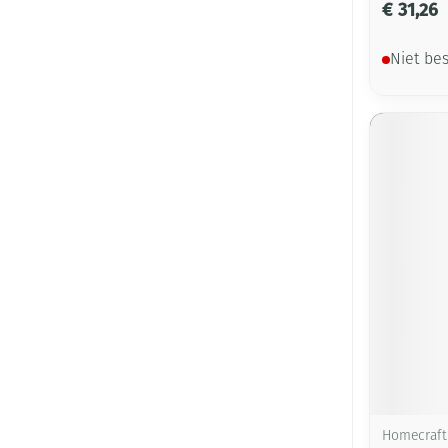
€ 31,26
Niet be
Homecraft