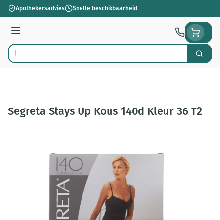
Ga naar de inhoud
Apothekersadvies
Snelle beschikbaarheid
Menu
Zoek
Product, merk, categorie...
Segreta Stays Up Kous 140d Kleur 36 T2