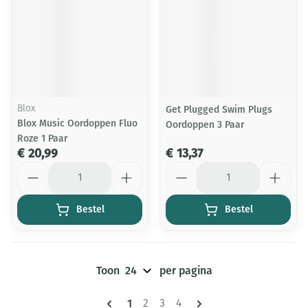
Blox
Get Plugged Swim Plugs
Blox Music Oordoppen Fluo
Oordoppen 3 Paar
Roze 1 Paar
€ 20,99
€ 13,37
Aantal
Aantal
Bestel
Bestel
Toon
per pagina
Pagina's
U lees momenteel pagina
1
Pagina
Pagina
Pagina
2
3
4