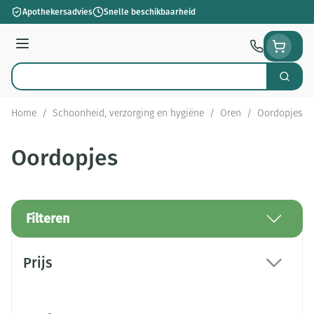
Ga naar de inhoud
Apothekersadvies
Snelle beschikbaarheid
Menu
Zoek
Product, merk, categorie...
Home
/
Schoonheid, verzorging en hygiëne
/
Oren
/
Oordopjes
Oordopjes
Filteren
Doorgaan naar productlijst
Prijs
filter