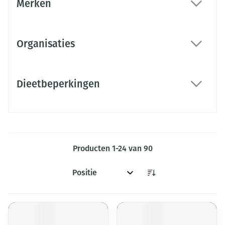
Merken
filter
Organisaties
filter
Dieetbeperkingen
filter
Producten
1
-
24
van
90
Sorteer op: