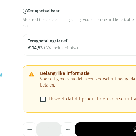
Terugbetaalbaar
Als je recht hebt op een terugbetaling voor dit geneesmiddel, betaal je
staat.
Terugbetalingstarief
€ 14,53
(6% inclusief btw)
Belangrijke informatie
Voor dit geneesmiddel is een voorschrift nodig. N
betalen.
Ik weet dat dit product een voorschrift v
Aantal