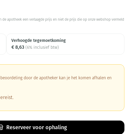
 in de apotheek een verlaagde prijs en niet de prijs die op onze webshop vermeld
Verhoogde tegemoetkoming
€ 8,63
(6% inclusief btw)
a beoordeling door de apotheker kan je het komen afhalen en
ereist.
Reserveer
voor ophaling