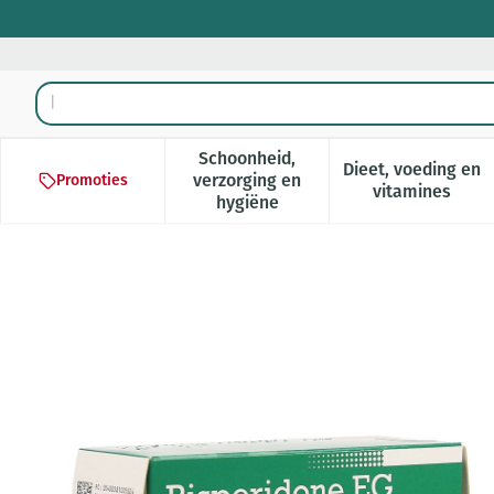
Ga naar de inhoud
Product, merk, categorie...
Schoonheid,
Dieet, voeding en
verzorging en
Promoties
Toon submenu voor Schoonheid,
Toon subm
vitamines
hygiëne
Risperidone EG Tabl 100 X 3