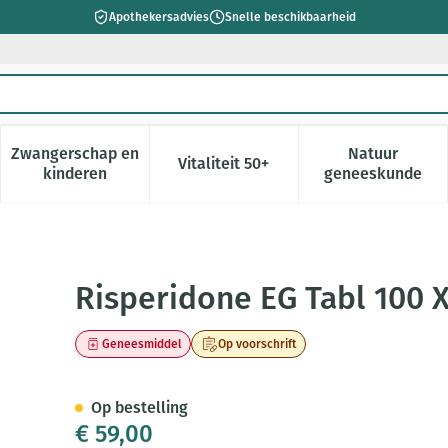
Apothekersadvies
Snelle beschikbaarheid
Zwangerschap en
Natuur
Vitaliteit 50+
 verzorging en hygiëne categorie
enu voor Dieet, voeding en vitamines categorie
Toon submenu voor Zwangerschap en kinderen cate
Toon submenu voor Vitaliteit 5
Toon subm
kinderen
geneeskunde
 Mg
Risperidone EG Tabl 100 
Geneesmiddel
Op voorschrift
Op bestelling
€ 59,00