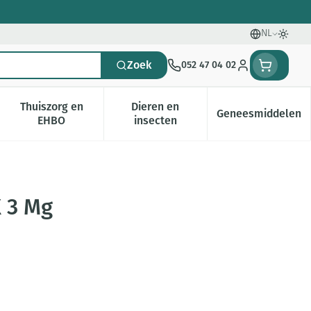
NL
Talen
Oversc
Zoek
052 47 04 02
Klant menu
Thuiszorg en
Dieren en
Geneesmiddelen
gorie
0+ categorie
enu voor Natuur geneeskunde categorie
Toon submenu voor Thuiszorg en EHBO categorie
Toon submenu voor Dieren en i
Toon subm
EHBO
insecten
X 3 Mg