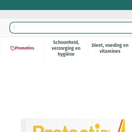
Ga naar de inhoud
Product, merk, categorie...
Schoonheid,
Dieet, voeding en
verzorging en
Promoties
Toon submenu voor Schoonheid,
Toon subm
vitamines
hygiëne
Protectis Adult Kauwtablett