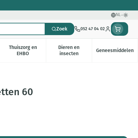
NL
Talen
Oversc
Zoek
052 47 04 02
Klant menu
Thuiszorg en
Dieren en
Geneesmiddelen
gorie
0+ categorie
enu voor Natuur geneeskunde categorie
Toon submenu voor Thuiszorg en EHBO categorie
Toon submenu voor Dieren en i
Toon subm
EHBO
insecten
etten 60