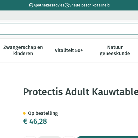
Apothekersadvies
Snelle beschikbaarheid
Zwangerschap en
Natuur
Vitaliteit 50+
 verzorging en hygiëne categorie
enu voor Dieet, voeding en vitamines categorie
Toon submenu voor Zwangerschap en kinderen cate
Toon submenu voor Vitaliteit 5
Toon subm
kinderen
geneeskunde
en 60
Protectis Adult Kauwtabl
Op bestelling
€ 46,28