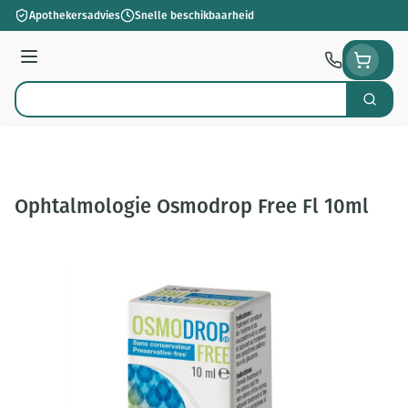
Ga naar de inhoud
Apothekersadvies
Snelle beschikbaarheid
Menu
Zoek
Product, merk, categorie...
Ophtalmologie Osmodrop Free Fl 10ml