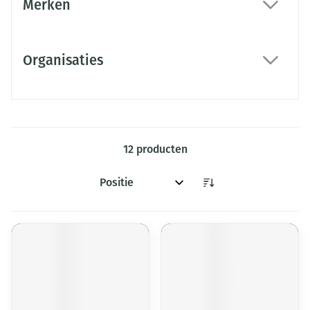
Merken
filter
Organisaties
filter
12
producten
Sorteer op: