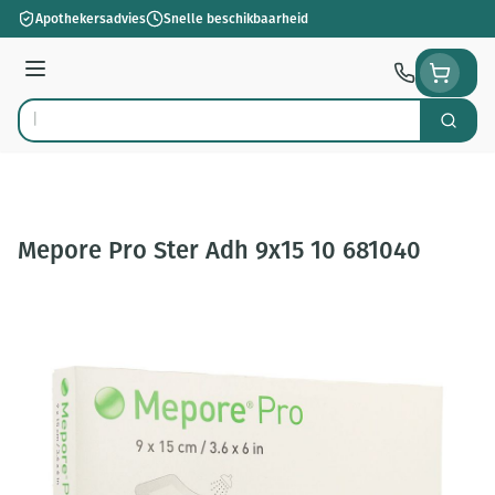
Ga naar de inhoud
Apothekersadvies
Snelle beschikbaarheid
Menu
Zoek
Product, merk, categorie...
Mepore Pro Ster Adh 9x15 10 681040