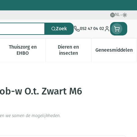
NL
Talen
Oversc
Zoek
052 47 04 02
Klant menu
Thuiszorg en
Dieren en
Geneesmiddelen
gorie
0+ categorie
enu voor Natuur geneeskunde categorie
Toon submenu voor Thuiszorg en EHBO categorie
Toon submenu voor Dieren en i
Toon subm
EHBO
insecten
ob-w O.t. Zwart M6
jken we samen de mogelijkheden.