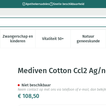
Apothekersadvies
Snelle beschikbaarheid
Zwangerschap en
Natuur
Vitaliteit 50+
 verzorging en hygiëne categorie
enu voor Dieet, voeding en vitamines categorie
Toon submenu voor Zwangerschap en kinderen cate
Toon submenu voor Vitaliteit 5
Toon subm
kinderen
geneeskunde
w O.t. Zwart M6
Mediven Cotton Ccl2 Ag/n
Niet beschikbaar
Neem contact op met ons via telefoon of e-mail, dan beki
€ 108,50