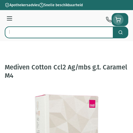
Ga naar de inhoud
Apothekersadvies
Snelle beschikbaarheid
Menu
Zoek
Product, merk, categorie...
Mediven Cotton Ccl2 Ag/mbs g.t. Caramel
M4