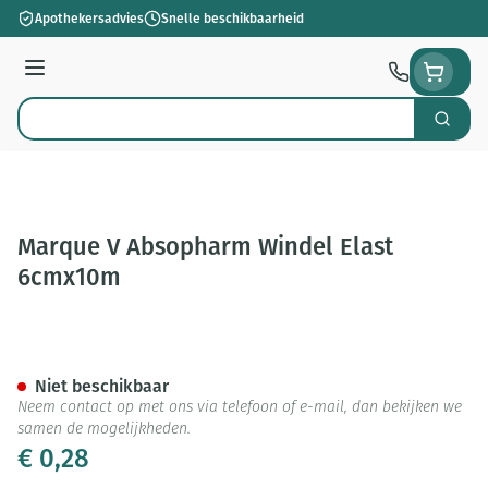
Ga naar de inhoud
Apothekersadvies
Snelle beschikbaarheid
Menu
Zoek
Product, merk, categorie...
Marque V Absopharm Windel Elast
6cmx10m
Marque V Absopharm Windel 
Niet beschikbaar
Neem contact op met ons via telefoon of e-mail, dan bekijken we
samen de mogelijkheden.
€ 0,28