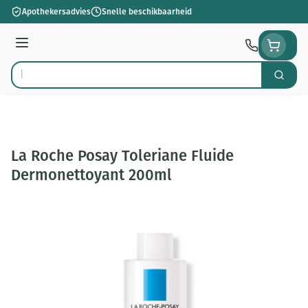
Ga naar de inhoud
Apothekersadvies
Snelle beschikbaarheid
Menu
Zoek
Product, merk, categorie...
La Roche Posay Toleriane Fluide
Dermonettoyant 200ml