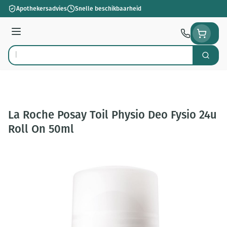
Ga naar de inhoud
Apothekersadvies
Snelle beschikbaarheid
Menu
Zoek
Product, merk, categorie...
La Roche Posay Toil Physio Deo Fysio 24u
Roll On 50ml