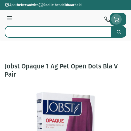
Ga naar de inhoud
Apothekersadvies
Snelle beschikbaarheid
Menu
Zoek
Product, merk, categorie...
Jobst Opaque 1 Ag Pet Open Dots Bla V
Pair