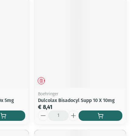
Geneesmiddel
Boehringer
0x 5mg
Dulcolax Bisadocyl Supp 10 X 10mg
€ 8,41
Aantal