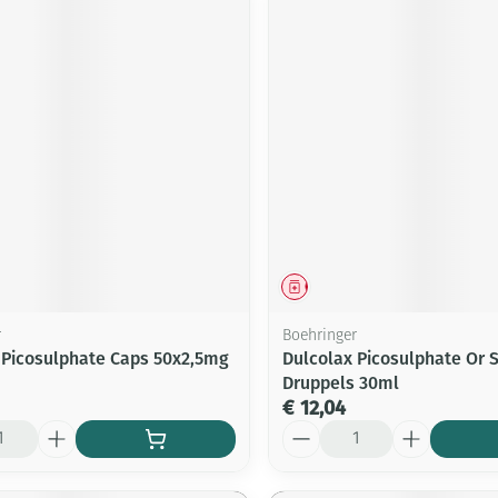
middel
Geneesmiddel
r
Boehringer
 Picosulphate Caps 50x2,5mg
Dulcolax Picosulphate Or 
Druppels 30ml
€ 12,04
Aantal