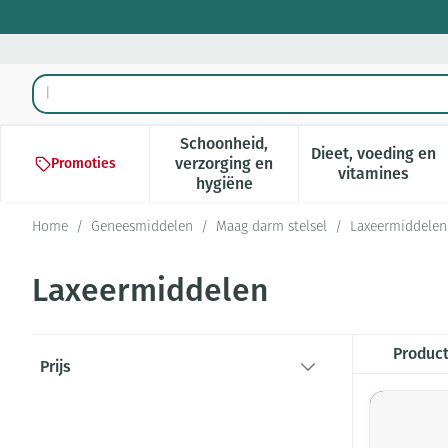
Ga naar de inhoud
Product, merk, categorie...
Schoonheid,
Dieet, voeding en
verzorging en
Promoties
Toon submenu voor Schoonheid,
Toon subm
vitamines
hygiëne
Home
/
Geneesmiddelen
/
Maag darm stelsel
/
Laxeermiddelen
Laxeermiddelen
Doorgaan naar productlijst
Produc
Prijs
filter