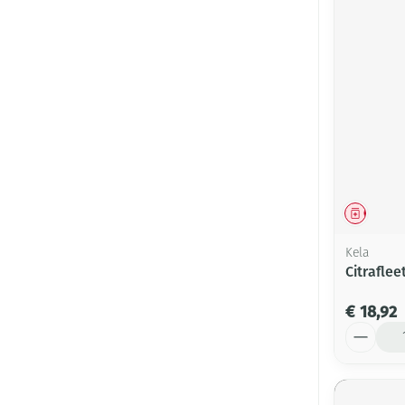
Genees
Kela
Citraflee
€ 18,92
Aantal