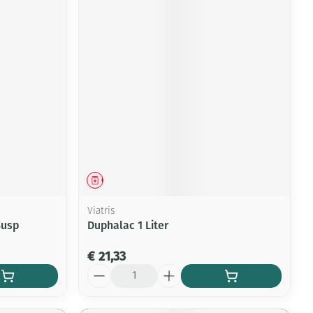
Geneesmiddel
Viatris
Susp
Duphalac 1 Liter
€ 21,33
Aantal