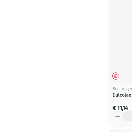
Genees
Boehringe
Dulcolax
€ 11,14
Aantal