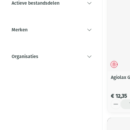
Actieve bestandsdelen
filter
Merken
filter
Organisaties
filter
Genees
Agiolax 
€ 12,35
Aantal