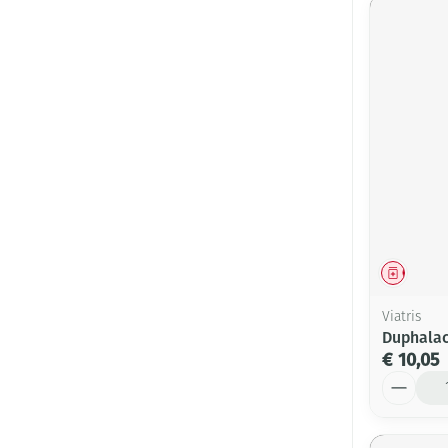
Genees
Viatris
Duphala
€ 10,05
Aantal