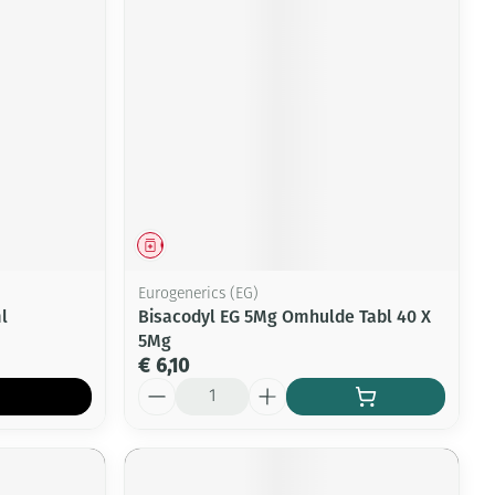
Geneesmiddel
Eurogenerics (EG)
l
Bisacodyl EG 5Mg Omhulde Tabl 40 X
5Mg
€ 6,10
Aantal