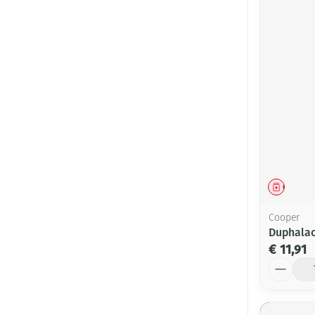
Genees
Cooper
Duphalac
€ 11,91
Aantal