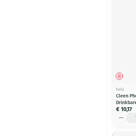
Genees
Kela
Cleen Ph
Drinkbar
€ 10,17
Aantal