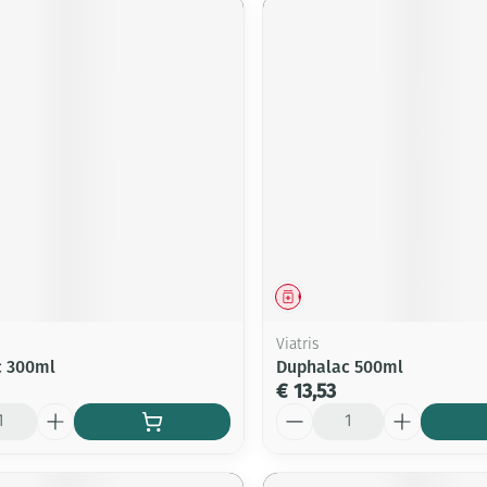
middel
Geneesmiddel
Viatris
c 300ml
Duphalac 500ml
€ 13,53
Aantal