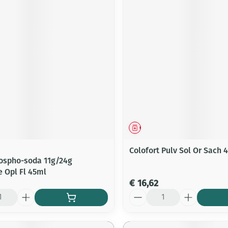
middel
Geneesmiddel
Colofort Pulv Sol Or Sach 4
ospho-soda 11g/24g
e Opl Fl 45ml
€ 16,62
Aantal