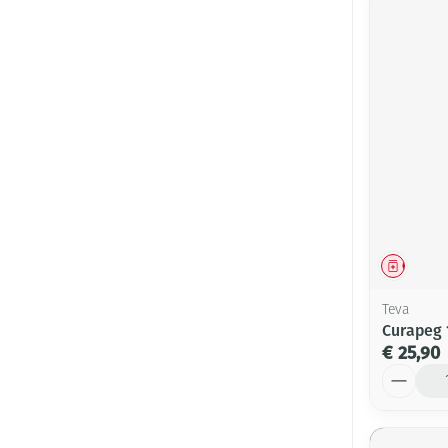
Genees
Teva
Curapeg 
€ 25,90
Aantal