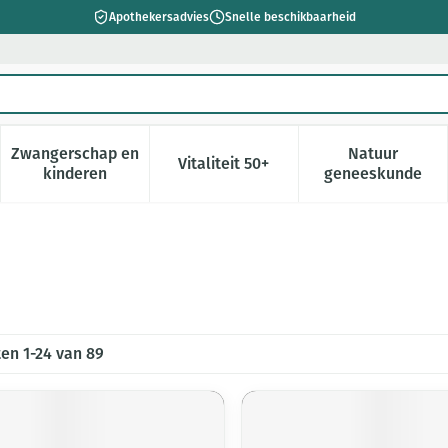
Apothekersadvies
Snelle beschikbaarheid
Zwangerschap en
Natuur
Vitaliteit 50+
 verzorging en hygiëne categorie
enu voor Dieet, voeding en vitamines categorie
Toon submenu voor Zwangerschap en kinderen cate
Toon submenu voor Vitaliteit 5
Toon subm
kinderen
geneeskunde
ten
1
-
24
van
89