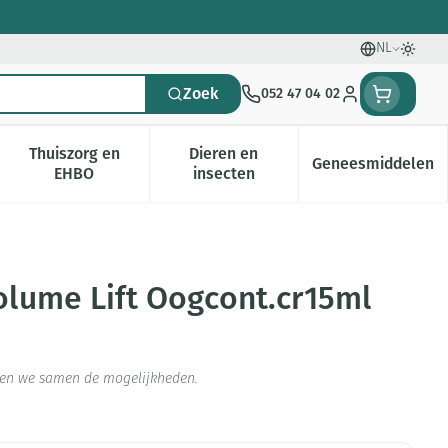
NL
Talen
Oversc
Zoek
052 47 04 02
Klant menu
Thuiszorg en
Dieren en
Geneesmiddelen
gorie
0+ categorie
enu voor Natuur geneeskunde categorie
Toon submenu voor Thuiszorg en EHBO categorie
Toon submenu voor Dieren en i
Toon subm
EHBO
insecten
olume Lift Oogcont.cr15ml
jken we samen de mogelijkheden.