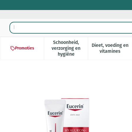
Ga naar de inhoud
Product, merk, categorie...
Schoonheid,
Dieet, voeding en
verzorging en
Promoties
Toon submenu voor Schoonheid,
Toon subm
vitamines
hygiëne
Eucerin Hyaluron Filler+vol