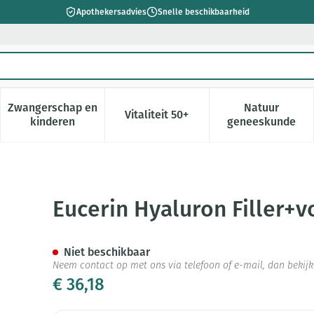
Apothekersadvies
Snelle beschikbaarheid
Zwangerschap en
Natuur
Vitaliteit 50+
 verzorging en hygiëne categorie
enu voor Dieet, voeding en vitamines categorie
Toon submenu voor Zwangerschap en kinderen cate
Toon submenu voor Vitaliteit 5
Toon subm
kinderen
geneeskunde
ume Lift Oogcont.cr15ml
Eucerin Hyaluron Filler+v
Niet beschikbaar
Neem contact op met ons via telefoon of e-mail, dan beki
€ 36,18