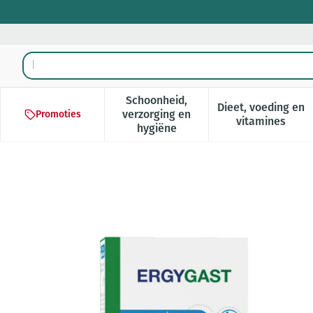
Ga naar de inhoud
Product, merk, categorie...
Schoonheid,
Dieet, voeding en
verzorging en
Promoties
Toon submenu voor Schoonheid,
Toon subm
vitamines
hygiëne
Ergygast Sticks 20x10ml