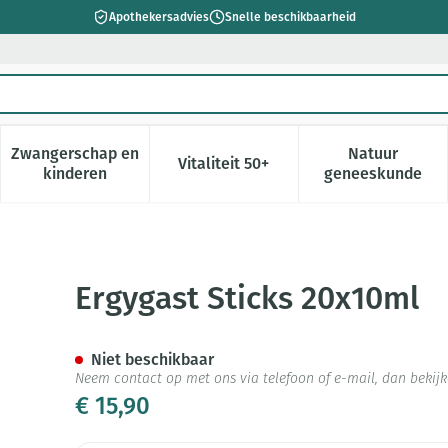
Apothekersadvies
Snelle beschikbaarheid
Zwangerschap en
Natuur
Vitaliteit 50+
 verzorging en hygiëne categorie
enu voor Dieet, voeding en vitamines categorie
Toon submenu voor Zwangerschap en kinderen cate
Toon submenu voor Vitaliteit 5
Toon subm
kinderen
geneeskunde
Ergygast Sticks 20x10ml
Niet beschikbaar
Neem contact op met ons via telefoon of e-mail, dan beki
€ 15,90