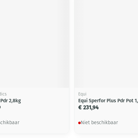
dics
Equi
 Pdr 2,8kg
Equi Sperfor Plus Pdr Pot 1
9
€ 231,94
schikbaar
Niet beschikbaar