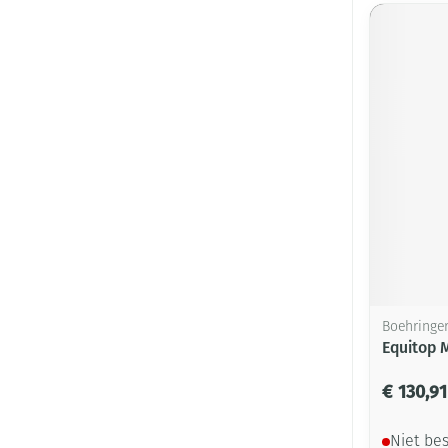
Boehringe
Equitop 
€ 130,91
Niet be