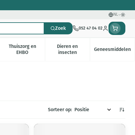
NL
Talen
Oversc
Zoek
052 47 04 02
Klant menu
Thuiszorg en
Dieren en
Geneesmiddelen
gorie
0+ categorie
enu voor Natuur geneeskunde categorie
Toon submenu voor Thuiszorg en EHBO categorie
Toon submenu voor Dieren en i
Toon subm
EHBO
insecten
Sorteer op: