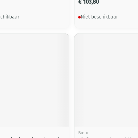
€ 103,80
schikbaar
Niet beschikbaar
Biotin