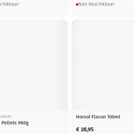
schikbaar
Niet beschikbaar
Horsol Flacon 100ml
rodivet
H Pellets 960g
€ 28,95