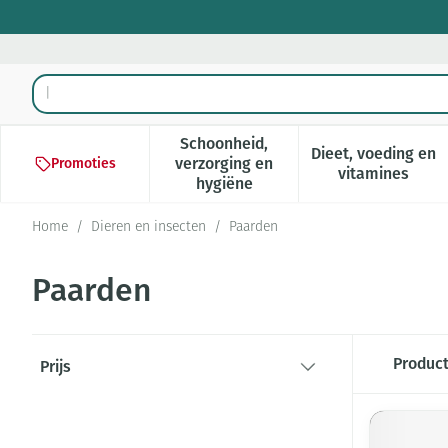
Ga naar de inhoud
Product, merk, categorie...
Schoonheid,
Dieet, voeding en
verzorging en
Promoties
Toon submenu voor Schoonheid,
Toon subm
vitamines
hygiëne
Home
/
Dieren en insecten
/
Paarden
Paarden
Doorgaan naar productlijst
Produc
Prijs
filter