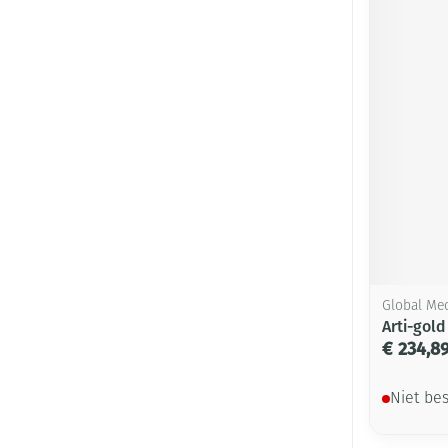
Global Me
Arti-gold
€ 234,8
Niet be