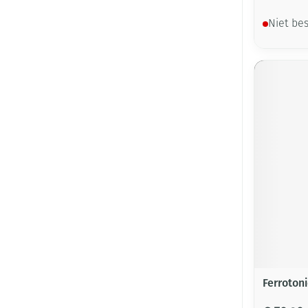
Niet be
Ferroton