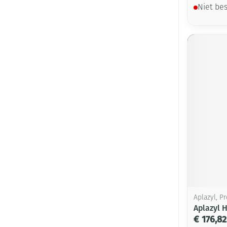
Niet be
Aplazyl, P
Aplazyl 
€ 176,82