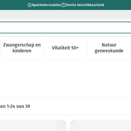
Apothekersadvies
Snelle beschikbaarheid
Zwangerschap en
Natuur
Vitaliteit 50+
 verzorging en hygiëne categorie
enu voor Dieet, voeding en vitamines categorie
Toon submenu voor Zwangerschap en kinderen cate
Toon submenu voor Vitaliteit 5
Toon subm
kinderen
geneeskunde
ten
1
-
24
van
39