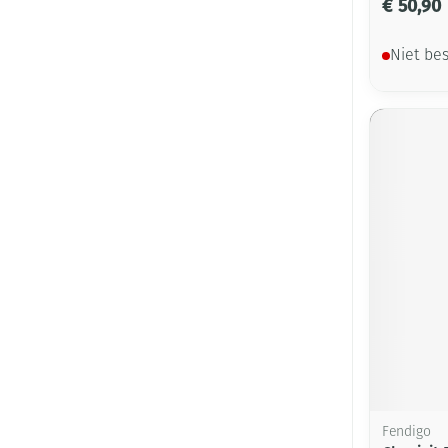
€ 50,90
Niet be
Fendigo