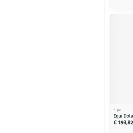
Equi
Equi Dol
€ 193,82