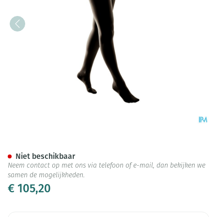
Bota Tovarix 20/i Maternity 
Niet beschikbaar
Neem contact op met ons via telefoon of e-mail, dan bekijken we
samen de mogelijkheden.
€ 105,20