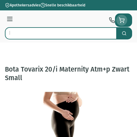
Ga naar de inhoud
Apothekersadvies
Snelle beschikbaarheid
Menu
Zoek
Product, merk, categorie...
Bota Tovarix 20/i Maternity Atm+p Zwart
Small