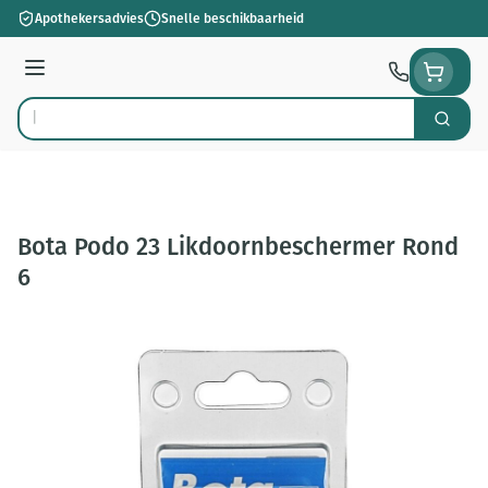
Ga naar de inhoud
Apothekersadvies
Snelle beschikbaarheid
Menu
Zoek
Product, merk, categorie...
Bota Podo 23 Likdoornbeschermer Rond
6