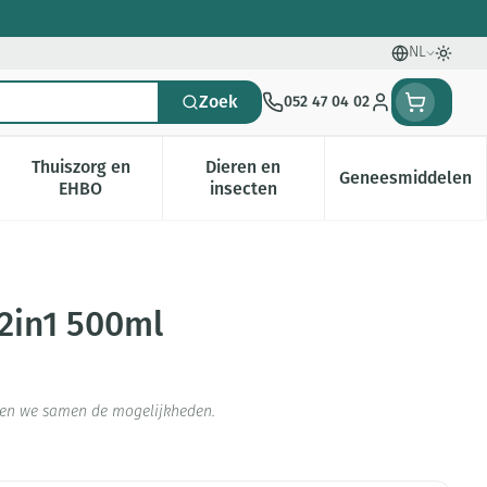
NL
Talen
Oversc
Zoek
052 47 04 02
Klant menu
Thuiszorg en
Dieren en
Geneesmiddelen
gorie
0+ categorie
enu voor Natuur geneeskunde categorie
Toon submenu voor Thuiszorg en EHBO categorie
Toon submenu voor Dieren en i
Toon subm
EHBO
insecten
2in1 500ml
jken we samen de mogelijkheden.