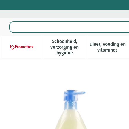
Ga naar de inhoud
Product, merk, categorie...
Schoonheid,
Dieet, voeding en
verzorging en
Promoties
Toon submenu voor Schoonheid,
Toon subm
vitamines
hygiëne
Aderma Primalba Wasgel 2in