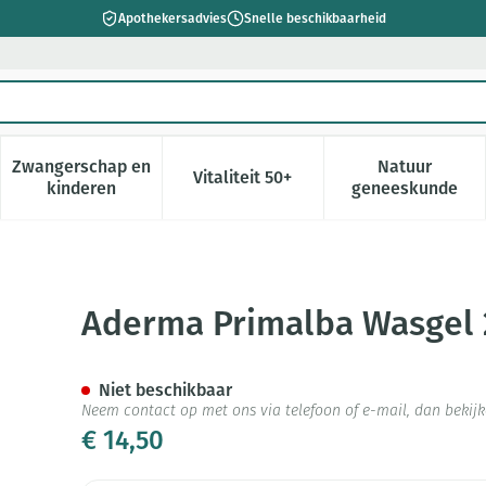
Apothekersadvies
Snelle beschikbaarheid
Zwangerschap en
Natuur
Vitaliteit 50+
 verzorging en hygiëne categorie
enu voor Dieet, voeding en vitamines categorie
Toon submenu voor Zwangerschap en kinderen cate
Toon submenu voor Vitaliteit 5
Toon subm
kinderen
geneeskunde
1 500ml
Aderma Primalba Wasgel 
Niet beschikbaar
Neem contact op met ons via telefoon of e-mail, dan beki
€ 14,50